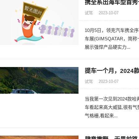
携全系出海车型首秀
试驾
2023-10-07
10月5日，领克汽车携全
车展(GIMSQATAR，
展示强悍产品硬实力...
提车一个月，202
试驾
2023-10-07
当我第一次见到2024款哈
车看起来高大威猛,很有气
气格栅,看起来...