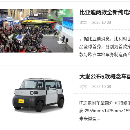
比亚迪两款全新纯电
试驾
2023-10-08
，据比亚迪消息，比利时
品全球首秀，分别为首款搭
款与欧洲本地车身制造商合.
大发公布5款概念车型
试驾
2023-10-08
IT之家附车型简介:可持续
高:2955mm×1475mm
未来微型...