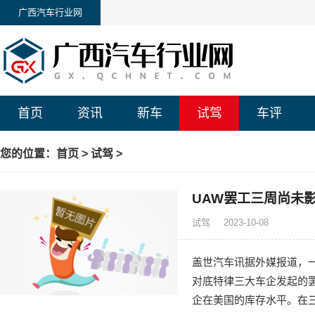
广西汽车行业网
首页
资讯
新车
试驾
车评
您的位置：
首页
>
试驾
>
UAW罢工三周尚未
试驾
2023-10-08
盖世汽车讯据外媒报道，一
对底特律三大车企发起的
企在美国的库存水平。在三.